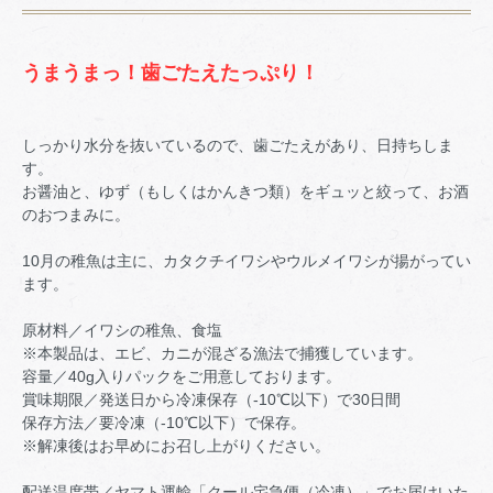
うまうまっ！歯ごたえたっぷり！
しっかり水分を抜いているので、歯ごたえがあり、日持ちしま
す。
お醤油と、ゆず（もしくはかんきつ類）をギュッと絞って、お酒
のおつまみに。
10月の稚魚は主に、カタクチイワシやウルメイワシが揚がってい
ます。
原材料／イワシの稚魚、食塩
※本製品は、エビ、カニが混ざる漁法で捕獲しています。
容量／40g入りパックをご用意しております。
賞味期限／発送日から冷凍保存（-10℃以下）で30日間
保存方法／要冷凍（-10℃以下）で保存。
※解凍後はお早めにお召し上がりください。
配送温度帯／ヤマト運輸「クール宅急便（冷凍）」でお届けいた