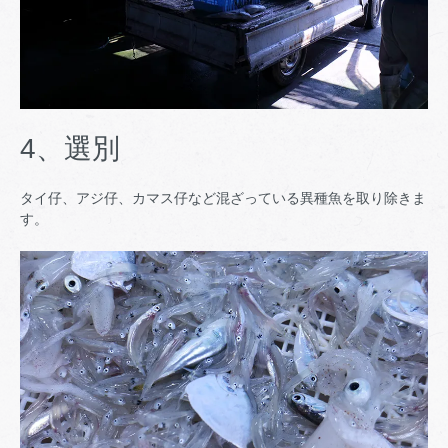
4、選別
タイ仔、アジ仔、カマス仔など混ざっている異種魚を取り除きま
す。