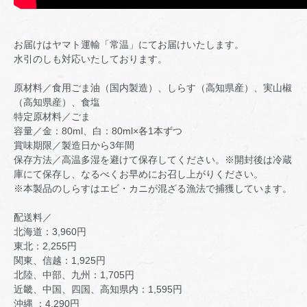
お届けはヤマト運輸「常温」にてお届けいたします。
水引のしも対応いたしております。
原材料／食用ごま油（国内製造）、しらす（高知県産）、実山椒
（高知県産）、食塩
特定原材料／ごま
容量／金：80ml、白：80ml×各1本ずつ
賞味期限／製造日から3年間
保存方法／高温多湿を避けて保存してください。※開封後は冷蔵
庫にて保存し、なるべくお早めにお召し上がりください。
※本製品のしらすはエビ・カニが混ざる漁法で捕獲しています。
配送料／
北海道：3,960円
東北：2,255円
関東、信越：1,925円
北陸、中部、九州：1,705円
近畿、中国、四国、高知県内：1,595円
沖縄 ：4,290円