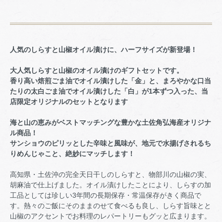
人気のしらすと山椒オイル漬けに、ハーフサイズが新登場！
大人気しらすと山椒のオイル漬けのギフトセットです。
香り高い焙煎ごま油でオイル漬けした「金」と、まろやかな口当
たりの太白ごま油でオイル漬けした「白」が1本ずつ入った、当
店限定オリジナルのセットとなります
海と山の恵みがベストマッチングな豊かな土佐角弘海産オリジナ
ル商品！
サンショウのピリッとした辛味と風味が、地元で水揚げされるち
りめんじゃこと、絶妙にマッチします！
高知県・土佐沖の完全天日干しのしらすと、物部川の山椒の実、
胡麻油で仕上げました。オイル漬けしたことにより、しらすの加
工品としては珍しい3年間の長期保存・常温保存がきく商品で
す。熱々のご飯にそのままのせて食べるも良し、しらす旨味とと
山椒のアクセントでお料理のレパートリーもグッと広まります。