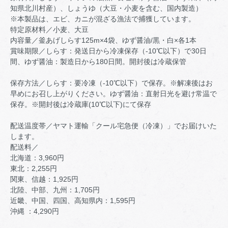
知県北川村産）、しょうゆ（大豆・小麦を含む、国内製造）
※本製品は、エビ、カニが混ざる漁法で捕獲しています。
特定原材料／小麦、大豆
内容量／釜あげしらす125m×4袋、ゆず醤油/黒・白×各1本
賞味期限／しらす：発送日から冷凍保存（-10℃以下）で30日
間、ゆず醤油：製造日から180日間。開封後は冷蔵保管
保存方法／しらす：要冷凍（-10℃以下）で保存。※解凍後はお
早めにお召し上がりください。ゆず醤油：直射日光を避け常温で
保存。※開封後は冷蔵庫(10℃以下)にて保存
配送温度帯／ヤマト運輸「クール宅急便（冷凍）」でお届けいた
します。
配送料／
北海道：3,960円
東北：2,255円
関東、信越：1,925円
北陸、中部、九州：1,705円
近畿、中国、四国、高知県内：1,595円
沖縄 ：4,290円