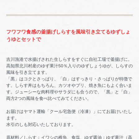
フワフワ食感の釜揚げしらすを風味引き立てるゆずしょ
うゆとセットで
吉川漁港で水揚げされた生しらすをすぐに自社工場で釜揚げに。
高知県北川村産のゆず果汁50％入りのゆずしょうゆが、しらすの
風味を引き立てます。
「黒」はコクとさっぱり、「白」はすっきり・さっぱりが特徴で
す。しらす丼はもちろん、カツオやブリ、焼き魚にもよく合いま
す。ジューシーな肉料理やサラダにも合うので、「黒」と「白」
両方2つの風味を食べ比べてみてください。
お届けはヤマト運輸「クール宅急便（冷凍）」にてお届けいたし
ます。
水引のしも対応いたしております。
原材料／しらす：イワシの稚魚、食塩、ゆず醤油：ゆず果汁（高